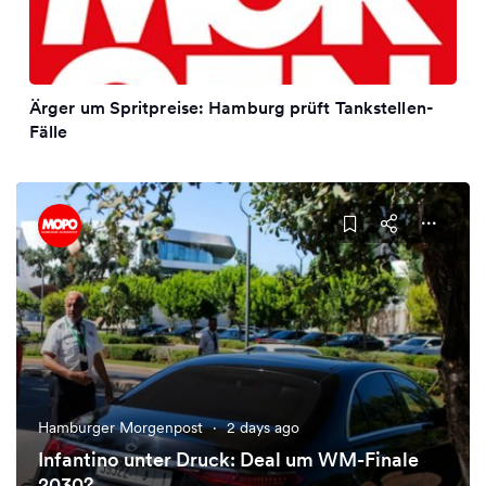
Ärger um Spritpreise: Hamburg prüft Tankstellen-
Fälle
Hamburger Morgenpost
·
2 days ago
Infantino unter Druck: Deal um WM-Finale
2030?