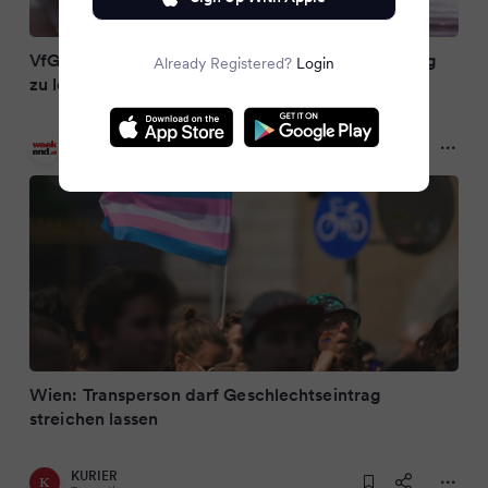
VfGH erlaubt Transperson den Geschlechtseintrag
Already Registered?
Login
zu löschen
Weekend Magazin
7 months ago
Wien: Transperson darf Geschlechtseintrag
streichen lassen
KURIER