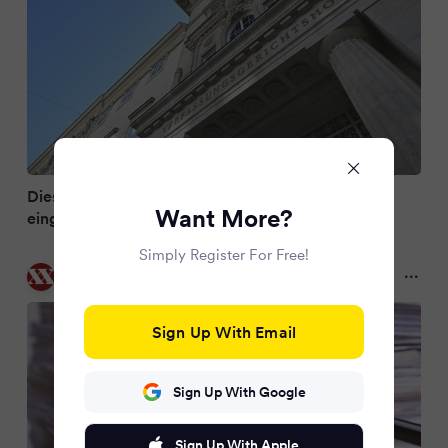
Dieses Recht wurde einer Transperson vom VfGH
Want More?
eingeräumt
Simply Register For Free!
eXXpress.at
7 months ago
Sign Up With Email
Sign Up With Google
Sign Up With Apple