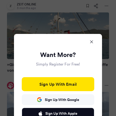
ZEIT ONLINE
3 months ago
Want More?
Simply Register For Free!
»Global Sumud Flotilla«: Israel stoppt erneut Schiffe
von Gaza-Hilfsflotte
Sign Up With Email
taz
3 months ago
Sign Up With Google
Sign Up With Apple