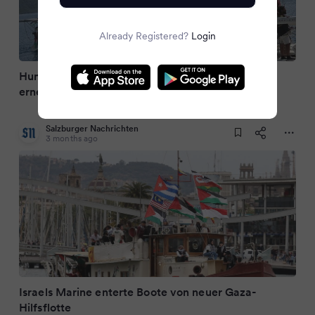
Already Registered?
Login
Humanitäre Lage im Gazastreifen: Israel fängt
erneut Gaza-Hilfsflotte ab
Salzburger Nachrichten
3 months ago
Israels Marine enterte Boote von neuer Gaza-
Hilfsflotte