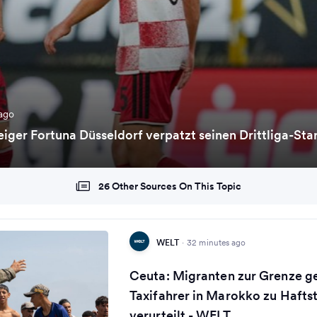
ago
eiger Fortuna Düsseldorf verpatzt seinen Drittliga-Sta
26 Other Sources On This Topic
WELT
·
32 minutes ago
Ceuta: Migranten zur Grenze g
Taxifahrer in Marokko zu Hafts
verurteilt - WELT