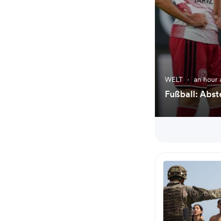
WELT
·
an hour 
Fußball: Abst