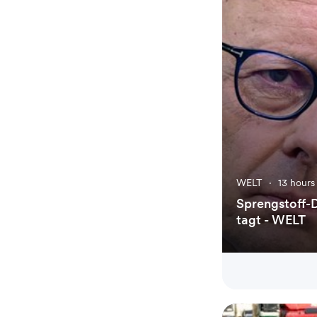
WELT
·
13 hours
Sprengstoff-D
tagt - WELT