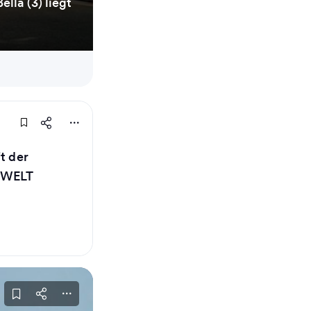
lla (3) liegt
t der
- WELT