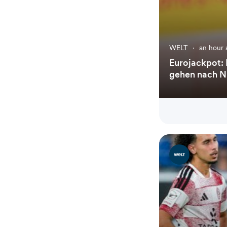
WELT
·
an hour 
Eurojackpot: 
gehen nach 