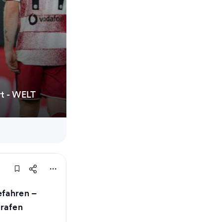
rt - WELT
efahren –
trafen