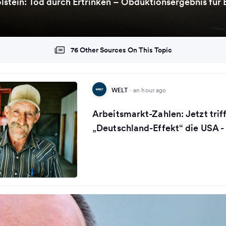
stein: Tod durch Ertrinken – Obduktionsergebnis für Be
76 Other Sources On This Topic
WELT
·
an hour ago
Arbeitsmarkt-Zahlen: Jetzt triff
„Deutschland-Effekt“ die USA 