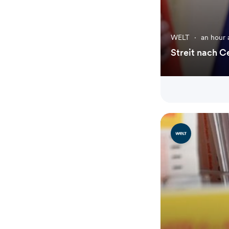
WELT
·
an hour 
Streit nach C