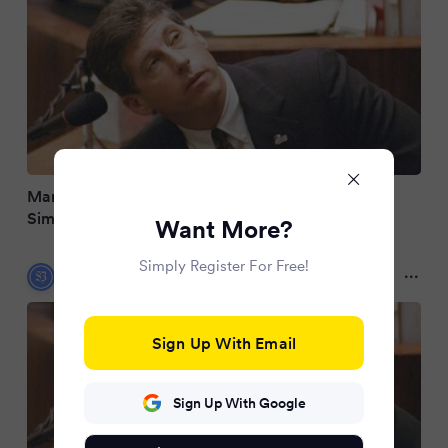
Mark Fuhrman: Ehemaliger Ermittler im Fall O.J.
Simpson gestorben
Want More?
Simply Register For Free!
Siegener Zeitung
3 months ago
Sign Up With Email
Sign Up With Google