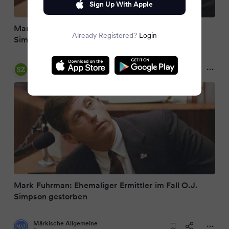
Sign Up With Apple
Mark Fuhrman: Ehemaliger Ermittler im Fall O.J.
Already Registered?
Login
Simpson gestorben
Sächsische.de
3 months ago
Mark Fuhrman: Ehemaliger Ermittler im Fall O.J.
Simpson gestorben
Märkische Allgemeine