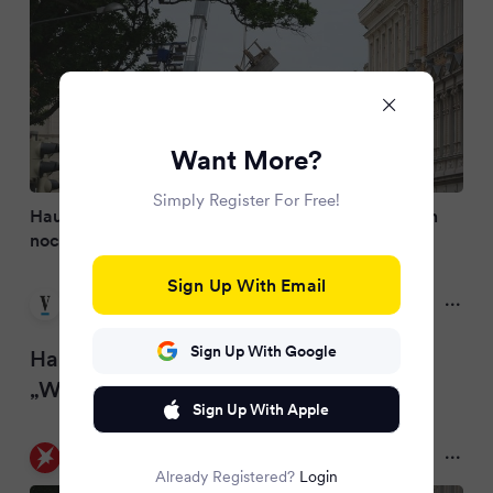
Want More?
Simply Register For Free!
Hauseinsturz: Suche nach Vermissten: „Wir haben
noch nichts gefunden“
Sign Up With Email
Volksstimme
3 months ago
Sign Up With Google
Hauseinsturz: Suche nach Vermissten:
„Wir haben noch nichts gefunden“
Sign Up With Apple
stern
3 months ago
Already Registered?
Login