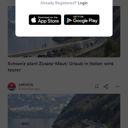
3 months ago
Already Registered?
Login
Schweiz plant Zusatz-Maut: Urlaub in Italien wird
teurer
24RHEIN
3 months ago