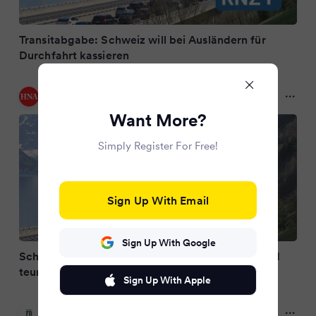
Transitabgabe: Schweiz will bei Ausländern für
Durchfahrt kassieren
HNA
3 months ago
Want More?
Simply Register For Free!
Sign Up With Email
Sign Up With Google
Schweiz plant Zusatz-Maut: Urlaub in Italien wird
teurer
Sign Up With Apple
Frankfurter Rundschau