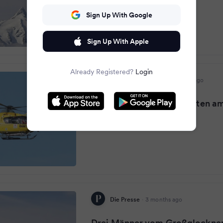
Sign Up With Google
Sign Up With Apple
Already Registered?
Login
Weekend Magazin
·
3 months ago
Großeinsatz: Drei Studenten a
Großglockner gerettet
Die Presse
·
3 months ago
Drei Männer vom Großglockner