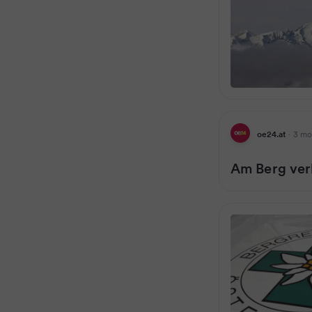
oe24.at
·
3 mo
Am Berg ver