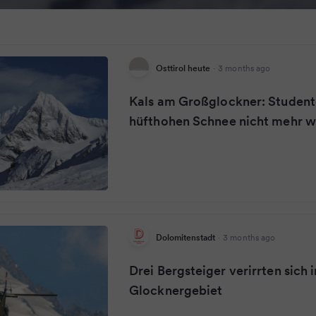
Osttirol heute
·
3 months ago
Kals am Großglockner: Studen
hüfthohen Schnee nicht mehr w
Dolomitenstadt
·
3 months ago
Drei Bergsteiger verirrten sich 
Glocknergebiet