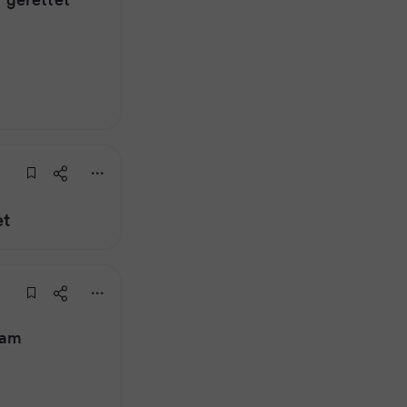
et
 am