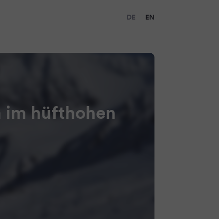
DE
EN
 im hüfthohen