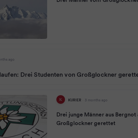
nths ago
laufen: Drei Studenten von Großglockner gerett
KURIER
·
3 months ago
Drei junge Männer aus Bergnot
Großglockner gerettet