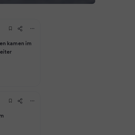
ten kamen im
eiter
im