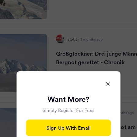
stol.it
·
3 months ago
Großglockner: Drei junge Männ
Bergnot gerettet - Chronik
Want More?
Simply Register For Free!
Salzburger Nachrichten
·
3 months ago
Drei Studenten aus Bergnot am
Sign Up With Email
Großglockner gerettet