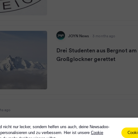
JOYN News
·
3 months ago
Drei Studenten aus Bergnot am
Großglockner gerettet
hs ago
ten aus Bergnot am Großglockner gerettet
d nicht nur lecker, sondern helfen uns auch, deine Newsadoo-
Cooki
personalisieren und zu verbessern. Hier ist unsere
Cookie