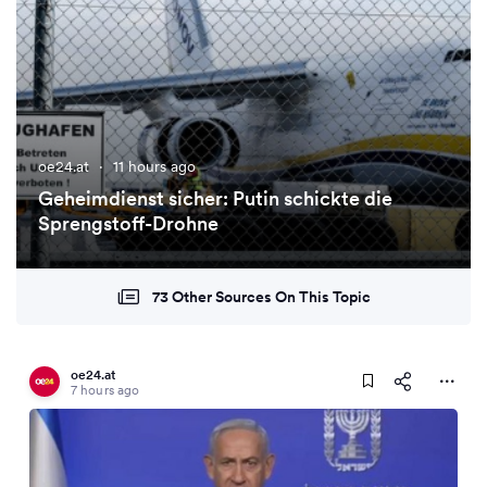
oe24.at
·
11 hours ago
Geheimdienst sicher: Putin schickte die
Sprengstoff-Drohne
73 Other Sources On This Topic
oe24.at
7 hours ago