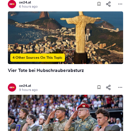
oe24.at
6 hours ago
4 Other Sources On This Topic
Vier Tote bei Hubschrauberabsturz
oe24.at
9 hours ago