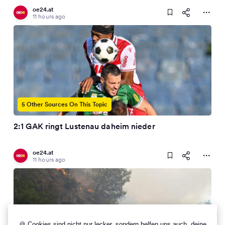
oe24.at
11 hours ago
5 Other Sources On This Topic
2:1 GAK ringt Lustenau daheim nieder
oe24.at
11 hours ago
🍪 Cookies sind nicht nur lecker, sondern helfen uns auch, deine