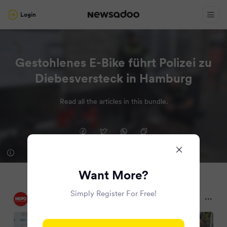
Login
Gestohlenes E-Bike führt Polizei zu
Diebesversteck in Hamburg
Read all the articles in this bundle.
Want More?
Simply Register For Free!
Hamburger Morgenpost
2 months ago