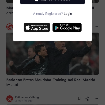
Mourinho-Comeback bei Real: Der Startrainer soll
erst im Juli vorgestellt werden
Already Registered?
Login
Neue Westfälische
2 months ago
Berichte: Erstes Mourinho-Training bei Real Madrid
im Juli
Dülmener Zeitung
2 months ago