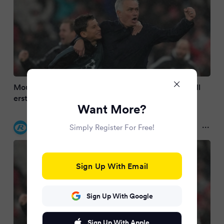
Mourinho-Comeback bei Real: Der Startrainer soll
erst im Juli vorgestellt werden
Want More?
Kölnische Rundschau
Simply Register For Free!
2 months ago
Sign Up With Email
Sign Up With Google
Sign Up With Apple