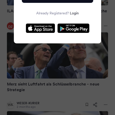
ILA: Merz bezeichnet Luftfahrt als Schlüsselbranche
Already Registered?
Login
Dülmener Zeitung
2 months ago
Merz sieht Luftfahrt als Schlüsselbranche - neue
Strategie
WESER-KURIER
2 months ago