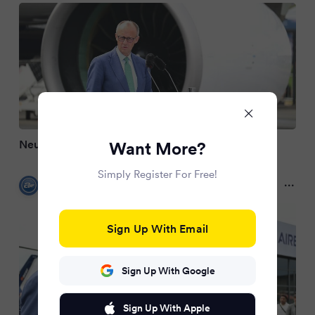
Neue Strategie soll Luftfahrt stärken
Want More?
Simply Register For Free!
airliners.de
2 months ago
Sign Up With Email
Sign Up With Google
Sign Up With Apple