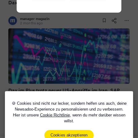
Dax dämmt Verlust nach US-Inflationsdaten ein
manager magazin
2 months ago
Dax im Plus trotz neuer US-Angriffe im Iran, SAP
Aktie im Minus
🍪 Cookies sind nicht nur lecker, sondern helfen uns auch, deine
Newsadoo-Experience zu personalisieren und zu verbessern.
Hier ist unsere
Cookie Richtlinie
, wenn du mehr darüber wissen
willst.
Cookies akzeptieren