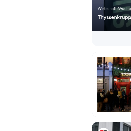
WirtschaftsWoch
Thyssenkrupps