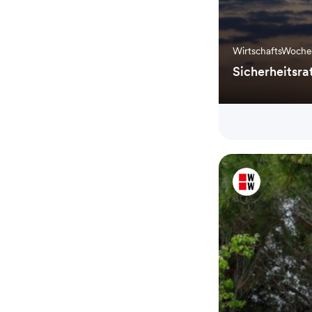
WirtschaftsWoch
Sicherheitsra