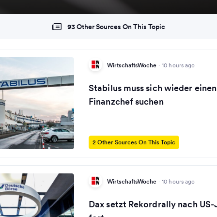
93 Other Sources On This Topic
WirtschaftsWoche
·
10 hours ago
Stabilus muss sich wieder eine
Finanzchef suchen
2 Other Sources On This Topic
WirtschaftsWoche
·
10 hours ago
Dax setzt Rekordrally nach US-