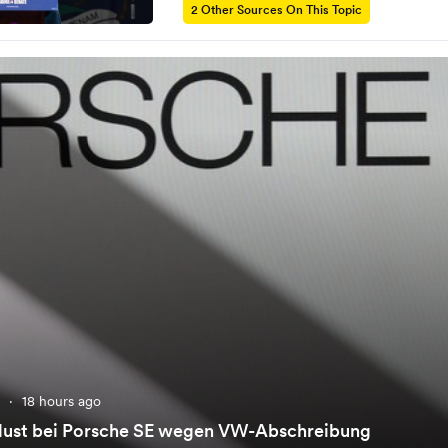
2 Other Sources On This Topic
e
·
18 hours ago
rlust bei Porsche SE wegen VW-Abschreibung