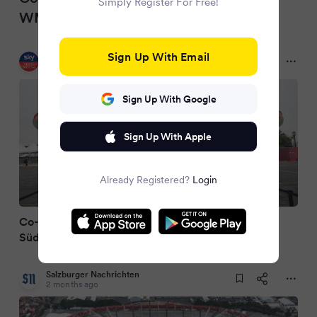
Simply Register For Free!
WM gegen Südafrika
Sign Up With Email
Sky Sport Austria
2 months ago
Sign Up With Google
Sign Up With Apple
Already Registered?
Login
Co-Gastgeber Mexiko eröffnet Turnier gegen
Südafrika
Salzburger Nachrichten
2 months ago