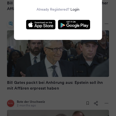
Bill Gates: Wurde von Epstein wegen außerehelicher
Affären erpresst
Already Registered?
Login
Merkur.de
2 months ago
Bill Gates packt bei Anhörung aus: Epstein soll ihn
mit Affären erpresst haben
Bote der Urschweiz
2 months ago