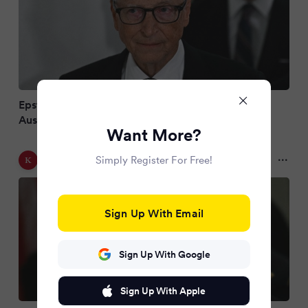
Epstein Files: Bill Gates wurde laut eigenen
Aussagen von Jeffrey Epstein erpresst
Want More?
KURIER
Simply Register For Free!
2 months ago
Sign Up With Email
Sign Up With Google
Sign Up With Apple