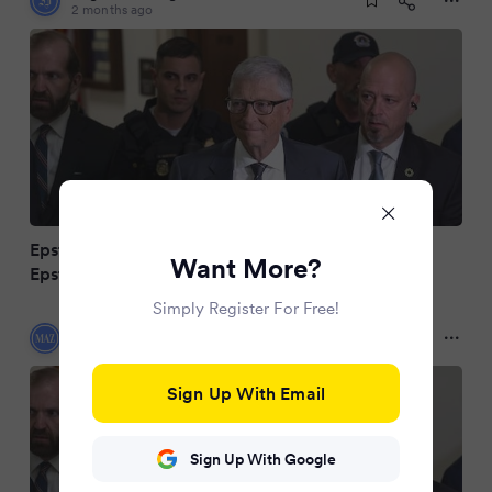
2 months ago
Epstein Files: Bill Gates bezeichnet Kontakt mit
Want More?
Epstein als schweren Fehler
Simply Register For Free!
Märkische Allgemeine
2 months ago
Sign Up With Email
Sign Up With Google