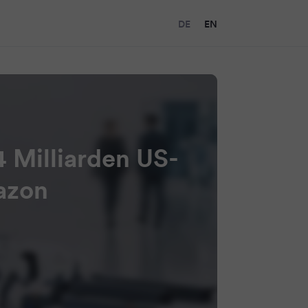
DE
EN
4 Milliarden US-
mazon