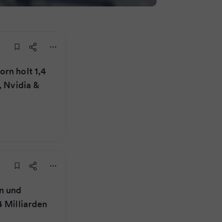
rn holt 1,4
, Nvidia &
n und
4 Milliarden