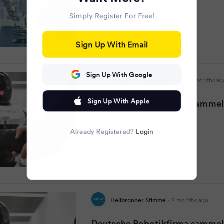
Simply Register For Free!
Sign Up With Email
Sign Up With Google
Zeitungsverlag Waiblingen
·
2 months ag
Sign Up With Apple
Deutsche Robotikfirma sammel
Milliardensumme ein
Already Registered?
Login
Heilbronner Stimme
·
2 months ago
Deutsche Robotikfirma sammel