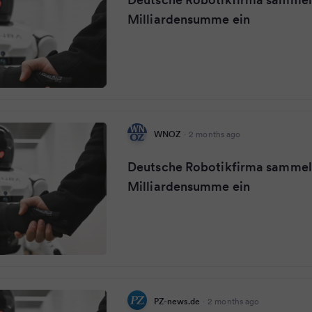
Milliardensumme ein
WNOZ
·
2 months ago
Deutsche Robotikfirma sammel
Milliardensumme ein
PZ-news.de
·
2 months ago