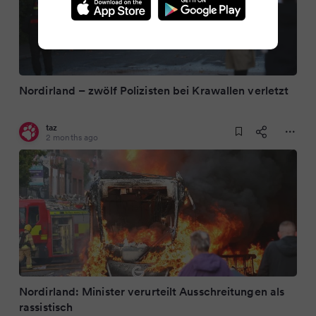
Nordirland – zwölf Polizisten bei Krawallen verletzt
taz
2 months ago
Nordirland: Minister verurteilt Ausschreitungen als
rassistisch