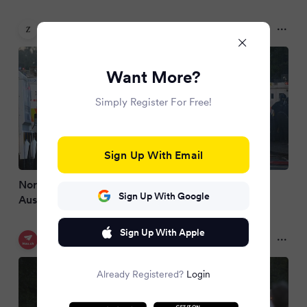
ZEIT ONLINE
2 months ago
Want More?
Simply Register For Free!
Sign Up With Email
Nordirland: Zwölf verletzte Polizisten bei
Sign Up With Google
Ausschreitungen in Belfast
Sign Up With Apple
Nau.ch
2 months ago
Already Registered?
Login