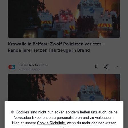
Krawalle in Belfast: Zwölf Polizisten verletzt –
Randalierer setzen Fahrzeuge in Brand
Kieler Nachrichten
2 months ago
🍪 Cookies sind nicht nur lecker, sondern helfen uns auch, deine
Newsadoo-Experience zu personalisieren und zu verbessern.
Hier ist unsere
Cookie Richtlinie
, wenn du mehr darüber wissen