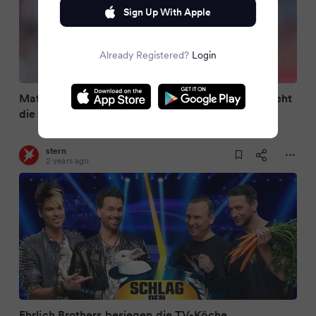
Sign Up With Apple
Already Registered?
Login
Matthias Opdenhövel: Nach „Schlag den Star“ geht
die Nachricht um
stern
2 years ago
Ehrlich Brothers besiegen die TV-Köche