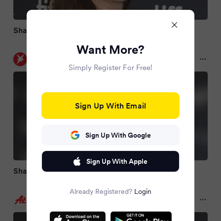
Shailene Woodley freut sich auf Comeback
Want More?
stern
a year ago
Simply Register For Free!
Sign Up With Email
Sign Up With Google
Sign Up With Apple
Shailene Woodley bejubelt Comeback
Already Registered?
Login
Abendzeitung München
a year ago