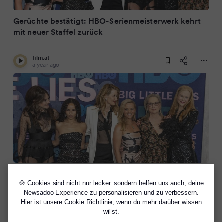
Gerüchte bestätigt: HBO-Serienmeisterwerk kehrt
mit neuer Staffel zurück
film.at
a year ago
"Big Little Lies": Staffel 3 des Serienhits kommt fix
🍪 Cookies sind nicht nur lecker, sondern helfen uns auch, deine
Newsadoo-Experience zu personalisieren und zu verbessern.
Hier ist unsere
Cookie Richtlinie
, wenn du mehr darüber wissen
willst.