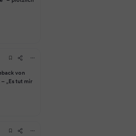
eback von
– „Es tut mir