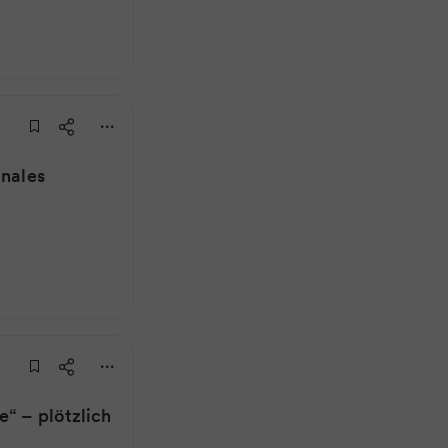
onales
e“ – plötzlich