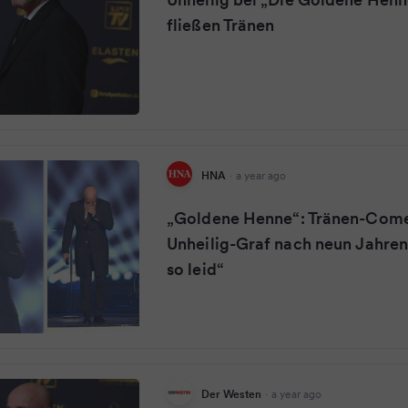
fließen Tränen
HNA
·
a year ago
„Goldene Henne“: Tränen-Com
Unheilig-Graf nach neun Jahren 
so leid“
Der Westen
·
a year ago