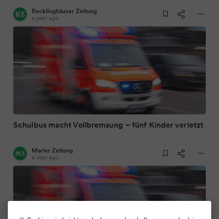
Recklinghäuser Zeitung
a year ago
Schulbus macht Vollbremsung – fünf Kinder verletzt
Marler Zeitung
a year ago