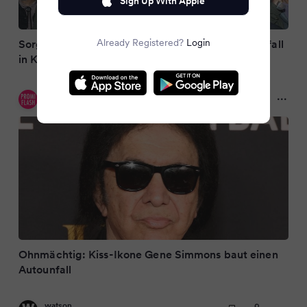
Sign Up With Apple
Already Registered?
Login
Sorge um Kiss-Legende: Gene Simmons nach Unfall
in Klinik
Promiflash
10 months ago
Ohnmächtig: Kiss-Ikone Gene Simmons baut einen
Autounfall
watson