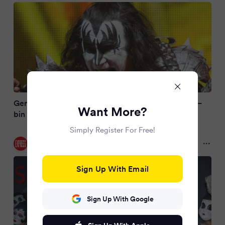
Gene Simmons nach Unfall: «Schlechter Fahrer» –
Want More?
bin aber OK
Simply Register For Free!
Express
10 months ago
Sign Up With Email
Sign Up With Google