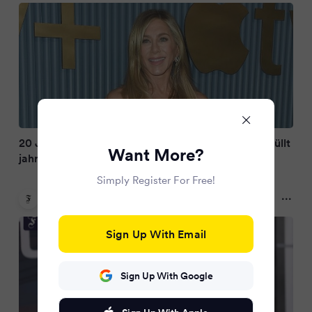
20 Jahre kein Mutterglück: Jennifer Aniston enthüllt
Want More?
jahrelangen Kampf um ein Baby
Simply Register For Free!
FAZ.NET
10 months ago
Sign Up With Email
Sign Up With Google