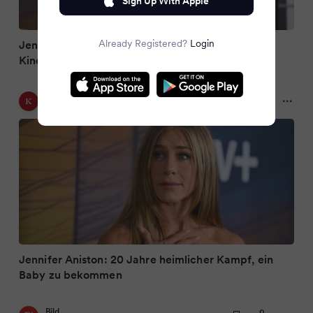
Sign Up With Apple
Already Registered?
Login
Jennifer Aniston spricht über unerfüllten
Kinderwunsch
KURIER
10 months ago
Jennifer Aniston: 20 Jahre heimlicher Kampf, ein
Baby zu bekommen
Bild