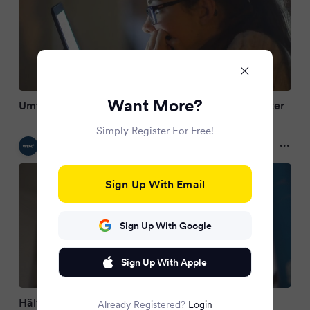
Want More?
Umfrage: E-Books werden in Deutschland beliebter
Simply Register For Free!
WDR
10 months ago
Sign Up With Email
Sign Up With Google
Sign Up With Apple
Hälfte der Deutschen liest gelegentlich digitale
Already Registered?
Login