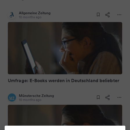
Allgemeine Zeitung
10 months ago
Umfrage: E-Books werden in Deutschland beliebter
Münstersche Zeitung
10 months ago