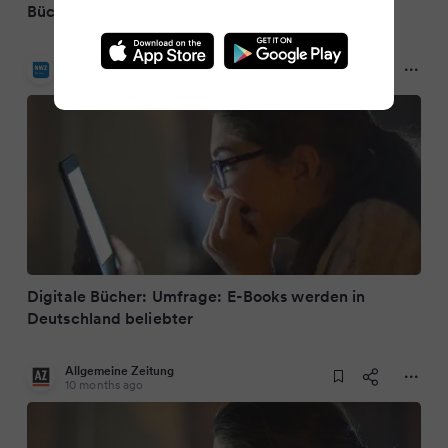
Bücher
NWZonline
10 months ago
Digitale Bücher: Umfrage: E-Books werden in
Deutschland beliebter
Allgemeine Zeitung
10 months ago