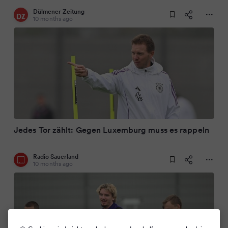
Dülmener Zeitung
10 months ago
Jedes Tor zählt: Gegen Luxemburg muss es rappeln
Radio Sauerland
10 months ago