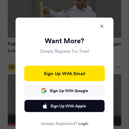
Want More?
Fußball-Nationalmannschaft: Jedes Tor zählt: Gegen
Luxemburg muss es rappeln
Simply Register For Free!
Radio Bonn/Rhein-Sieg
10 months ago
Sign Up With Email
Sign Up With Google
Sign Up With Apple
Already Registered?
Login