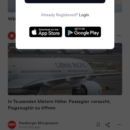
Already Registered?
Login
Während Flug: Passagier versucht, Tür zu öffnen
Bild
8 months ago
In Tausenden Metern Höhe: Passagier versucht,
Flugzeugtür zu öffnen
Hamburger Morgenpost
8 months ago