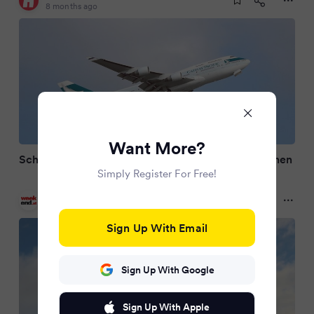
8 months ago
Want More?
Schock im Flieger! Passagier will Flugzeugtür öffnen
Simply Register For Free!
Weekend Magazin
8 months ago
Sign Up With Email
Sign Up With Google
Sign Up With Apple