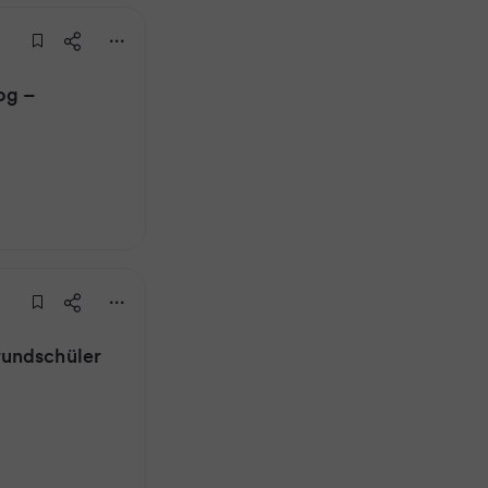
og –
rundschüler