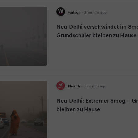
watson
·
8 months ago
Neu-Delhi verschwindet im Sm
Grundschüler bleiben zu Hause
Nau.ch
·
8 months ago
Neu-Delhi: Extremer Smog – G
bleiben zu Hause