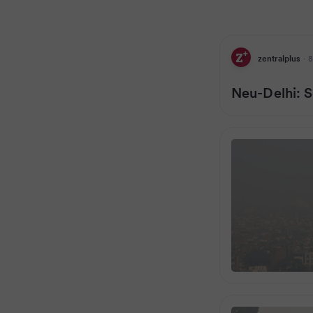
zentralplus
·
8
Neu-Delhi: 