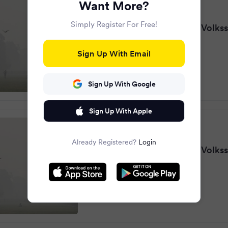
Want More?
JOYN News
·
8 months ago
Simply Register For Free!
Extremer Smog in Delhi - Volks
bleiben zu Hause
Sign Up With Email
Sign Up With Google
Sign Up With Apple
VOL.AT
·
8 months ago
Already Registered?
Login
Extremer Smog in Delhi - Volks
bleiben zu Hause