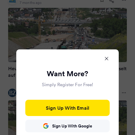
7 months ago
Heute Nacht: Verkehr auf A8 bei Pforzheim wechselt
Want More?
auf neue Trasse
Simply Register For Free!
Badische Zeitung
7 months ago
Sign Up With Email
Sign Up With Google