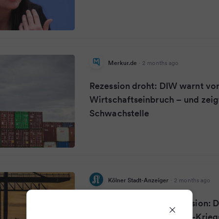
Merkur.de
·
2 months ago
Rezession droht: DIW warnt vo
Wirtschaftseinbruch – und zeig
Schwachstelle
Kölner Stadt-Anzeiger
·
2 months ago
Deutschland droht Rezession: D
Prognose wegen des Iran-Krieg