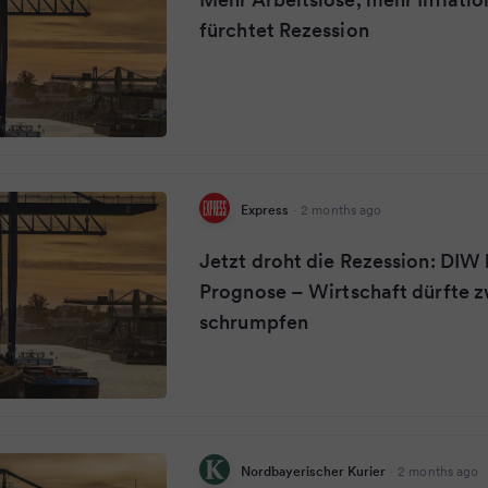
fürchtet Rezession
Express
·
2 months ago
Jetzt droht die Rezession: DIW 
Prognose – Wirtschaft dürfte 
schrumpfen
Nordbayerischer Kurier
·
2 months ago