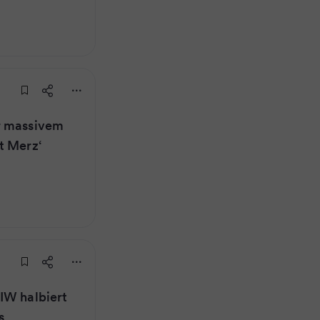
r massivem
t Merz‘
IW halbiert
s