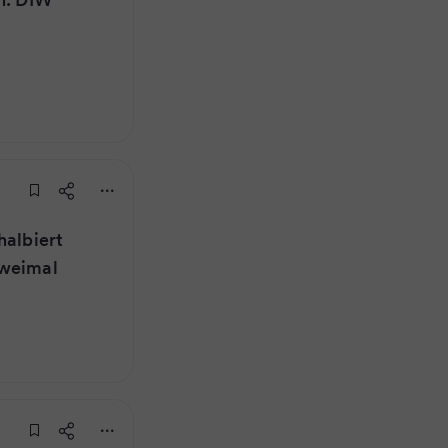
halbiert
zweimal