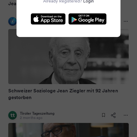
Already Registered?
Login
Jean Ziegler ist tot
tagesschau.de
2 months ago
Schweizer Soziologe Jean Ziegler mit 92 Jahren
gestorben
Tiroler Tageszeitung
2 months ago