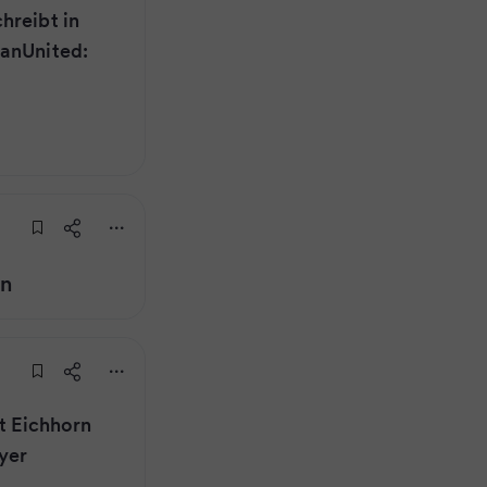
hreibt in
ManUnited:
rn
et Eichhorn
yer