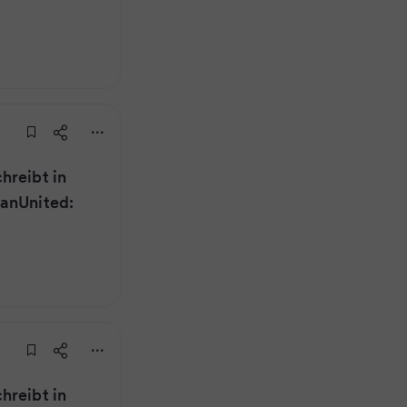
hreibt in
ManUnited:
hreibt in