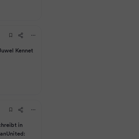
-Juwel Kennet
hreibt in
ManUnited: