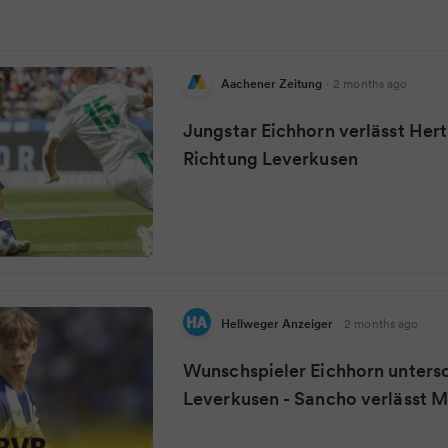
Aachener Zeitung
·
2 months ago
Jungstar Eichhorn verlässt Hert
Richtung Leverkusen
Hellweger Anzeiger
·
2 months ago
Wunschspieler Eichhorn untersc
Leverkusen - Sancho verlässt 