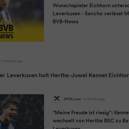
Wunschspieler Eichhorn untersc
Leverkusen - Sancho verlässt 
BVB-News
·
2 months ago
ayer Leverkusen holt Hertha-Juwel Kennet Eichho
SPOX.com
·
2 months ago
"Meine Freude ist riesig": Kenn
wechselt von Hertha BSC zu Ba
Leverkusen