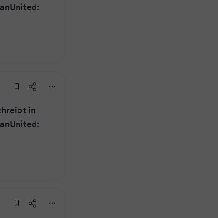
ManUnited:
hreibt in
ManUnited: