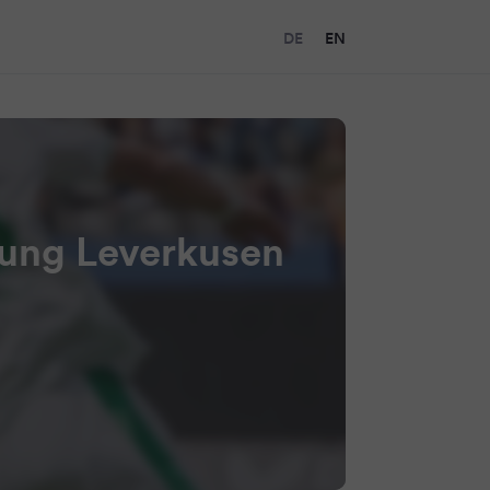
DE
EN
htung Leverkusen