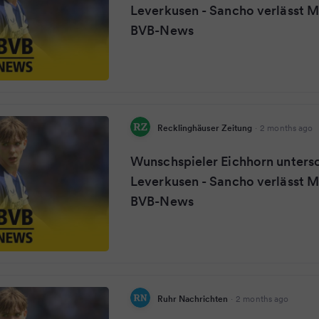
Leverkusen - Sancho verlässt 
BVB-News
Recklinghäuser Zeitung
·
2 months ago
Wunschspieler Eichhorn untersc
Leverkusen - Sancho verlässt 
BVB-News
Ruhr Nachrichten
·
2 months ago