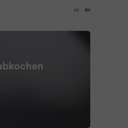
DE
EN
 abkochen