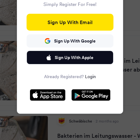
Simply Register For Free!
Sign Up With Email
Sign Up With Google
Donaukurier
·
2 months ago
Sign Up With Apple
Ursache unklar Bakterien im Le
Würzburg kocht Trinkwasser ab
Already Registered?
Login
Schwäbische
·
2 months ago
Bakterien im Leitungswasser -