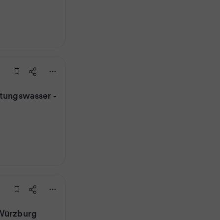
itungswasser -
 Würzburg