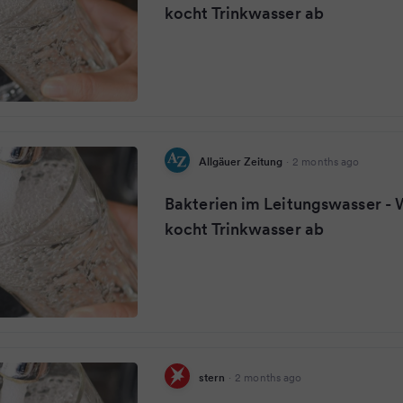
kocht Trinkwasser ab
Allgäuer Zeitung
·
2 months ago
Bakterien im Leitungswasser -
kocht Trinkwasser ab
stern
·
2 months ago