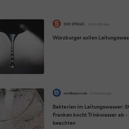
DER SPIEGEL
·
2 months ago
Würzburger sollen Leitungswa
nordbayern.de
·
2 months ago
Bakterien im Leitungswasser: St
Franken kocht Trinkwasser ab - 
beachten