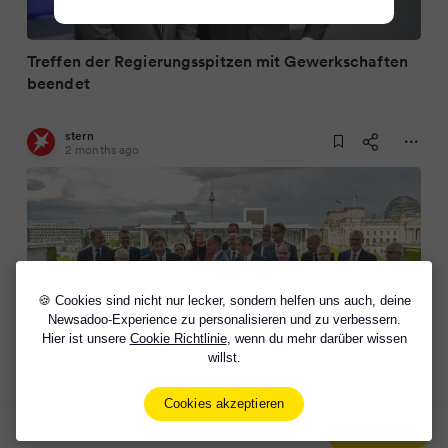
Treffen der Regierungsspitzen mit Gewerkschaften
beendet
stern
2 months ago
🍪 Cookies sind nicht nur lecker, sondern helfen uns auch, deine
Newsadoo-Experience zu personalisieren und zu verbessern.
Hier ist unsere
Cookie Richtlinie
, wenn du mehr darüber wissen
willst.
Spitzentreffen der Koalition mit Gewerkschaften
und Arbeitgebern beendet
Cookies akzeptieren
Sign Up Now For Free!
Signup