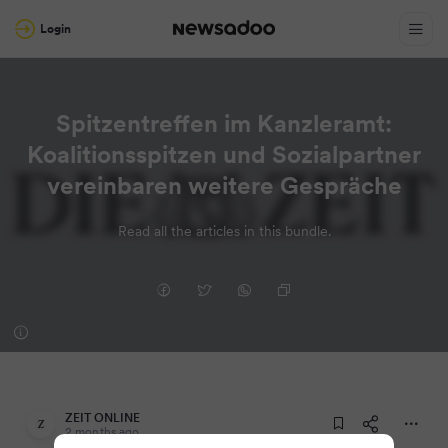
Login
Spitzentreffen im Kanzleramt:
Koalitionsspitzen und Sozialpartner
vereinbaren weitere Gespräche
Read all the articles in this bundle.
ZEIT ONLINE
2 months ago