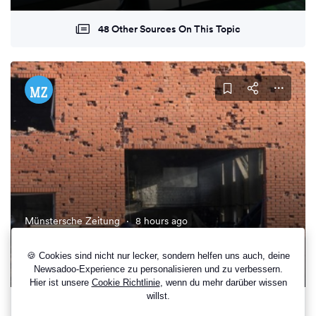
48 Other Sources On This Topic
Münstersche Zeitung
·
8 hours ago
Ukraine: Drei Tote bei Luftangriffen auf
Vorort von Kiew
🍪 Cookies sind nicht nur lecker, sondern helfen uns auch, deine
Newsadoo-Experience zu personalisieren und zu verbessern.
Hier ist unsere
Cookie Richtlinie
, wenn du mehr darüber wissen
willst.
76 Other Sources On This Topic