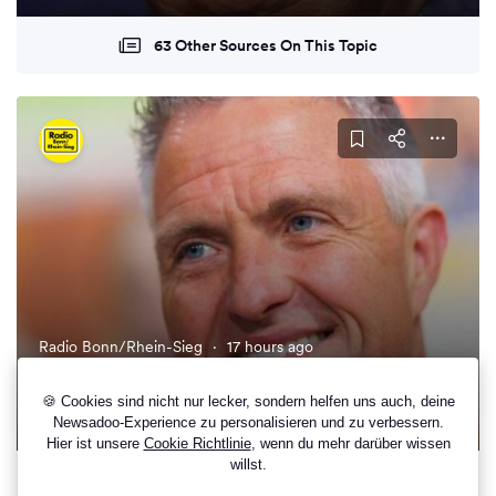
63 Other Sources On This Topic
Radio Bonn/Rhein-Sieg
·
17 hours ago
Raab macht Ralf Schumacher zum
Wassersportler
🍪 Cookies sind nicht nur lecker, sondern helfen uns auch, deine
Newsadoo-Experience zu personalisieren und zu verbessern.
Hier ist unsere
Cookie Richtlinie
, wenn du mehr darüber wissen
willst.
66 Other Sources On This Topic