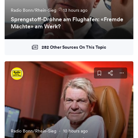
Radio Bonn/Rhein-Sieg
·
13 hours ago
Sprengstoff-Drohne am Flughafen: «Fremde
Mächte» am Werk?
282 Other Sources On This Topic
Radio Bonn/Rhein-Sieg
·
10 hours ago