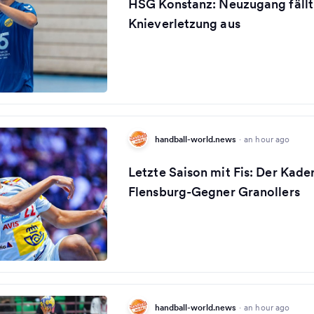
HSG Konstanz: Neuzugang fällt
Knieverletzung aus
handball-world.news
·
an hour ago
Letzte Saison mit Fis: Der Kade
Flensburg-Gegner Granollers
handball-world.news
·
an hour ago