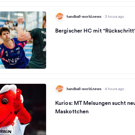
handball-world.news
·
3 hours ago
Bergischer HC mit "Rückschrit
handball-world.news
·
4 hours ago
Kurios: MT Melsungen sucht ne
Maskottchen