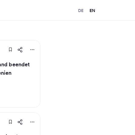
DE
EN
land beendet
enien