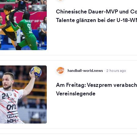
Chinesische Dauer-MVP und Co.
Talente glänzen bei der U-18-
handball-world.news
·
2 hours ago
Am Freitag: Veszprem verabsch
Vereinslegende