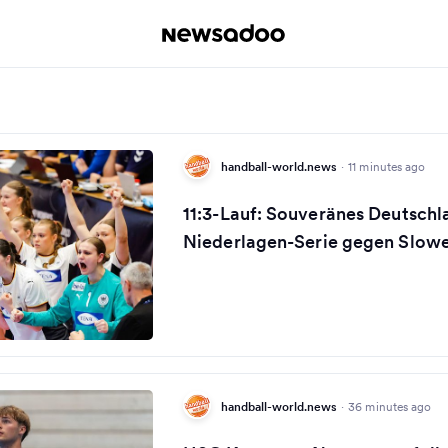
handball-world.news
·
11 minutes ago
11:3-Lauf: Souveränes Deutsch
Niederlagen-Serie gegen Slow
handball-world.news
·
36 minutes ago