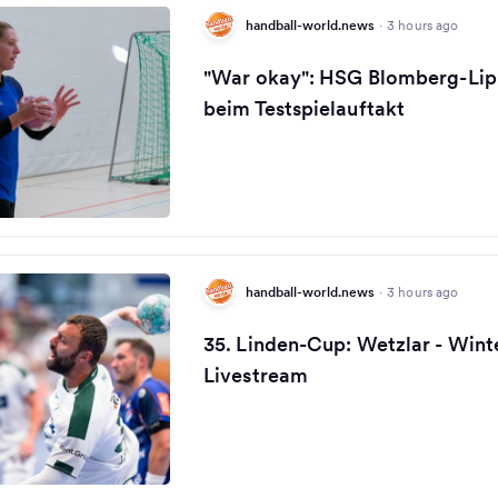
handball-world.news
·
3 hours ago
"War okay": HSG Blomberg-Li
beim Testspielauftakt
handball-world.news
·
3 hours ago
35. Linden-Cup: Wetzlar - Wint
Livestream