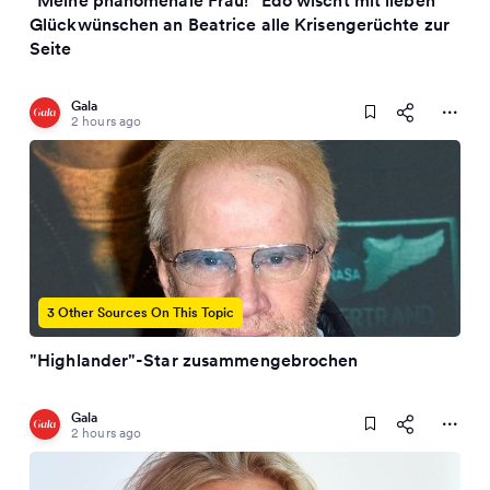
"Meine phänomenale Frau!" Edo wischt mit lieben
Glückwünschen an Beatrice alle Krisengerüchte zur
Seite
Gala
2 hours ago
3 Other Sources On This Topic
"Highlander"-Star zusammengebrochen
Gala
2 hours ago