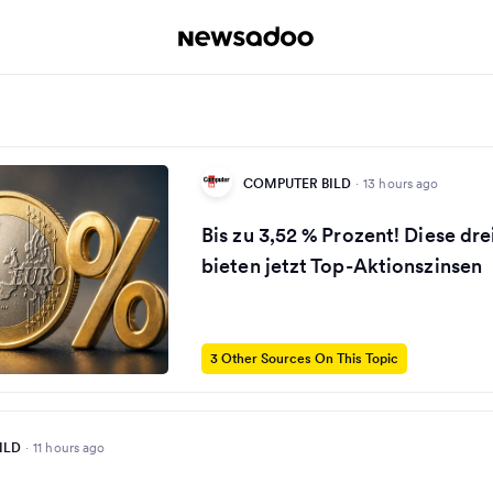
COMPUTER BILD
·
13 hours ago
Bis zu 3,52 % Prozent! Diese dr
bieten jetzt Top-Aktionszinsen
3 Other Sources On This Topic
ILD
·
11 hours ago