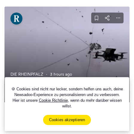
DIE RHEINPFALZ
·
3 hours ago
Politik Drohne dringt im Luftraum von Nato-
Staat Bulgarien ein
🍪 Cookies sind nicht nur lecker, sondern helfen uns auch, deine
Newsadoo-Experience zu personalisieren und zu verbessern.
Hier ist unsere
Cookie Richtlinie
, wenn du mehr darüber wissen
willst.
73 Other Sources On This Topic
Cookies akzeptieren