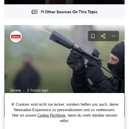
71 Other Sources On This Topic
idowa
·
2 hours ago
Zentralisieren oder nicht? Diskussion über
Drohnenabwehr
🍪 Cookies sind nicht nur lecker, sondern helfen uns auch, deine
Newsadoo-Experience zu personalisieren und zu verbessern.
Hier ist unsere
Cookie Richtlinie
, wenn du mehr darüber wissen
willst.
68 Other Sources On This Topic