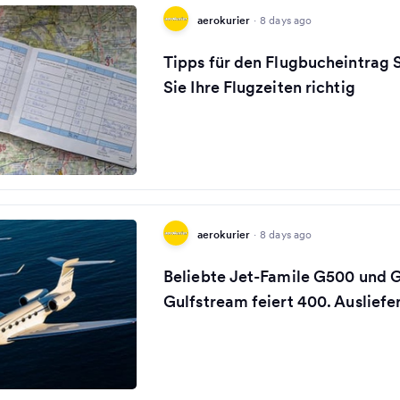
aerokurier
·
8 days ago
Tipps für den Flugbucheintrag 
Sie Ihre Flugzeiten richtig
aerokurier
·
8 days ago
Beliebte Jet-Famile G500 und 
Gulfstream feiert 400. Ausliefe