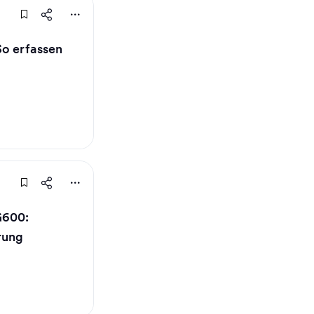
So erfassen
G600:
rung