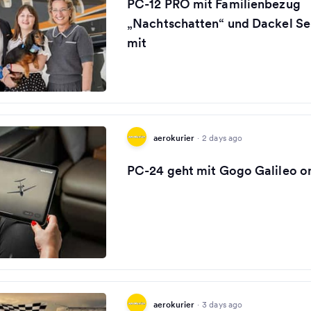
PC-12 PRO mit Familienbezug
„Nachtschatten“ und Dackel Se
mit
aerokurier
·
2 days ago
PC-24 geht mit Gogo Galileo o
aerokurier
·
3 days ago