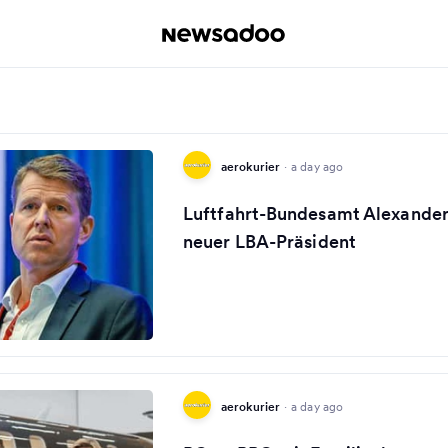
aerokurier
·
a day ago
Luftfahrt-Bundesamt Alexander 
neuer LBA-Präsident
aerokurier
·
a day ago