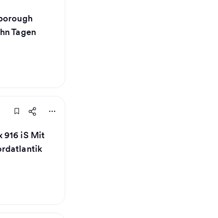
nborough
ehn Tagen
 916 iS Mit
rdatlantik