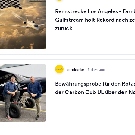
Rennstrecke Los Angeles - Far
Gulfstream holt Rekord nach z
zurück
aerokurier
·
3 days ago
Bewährungsprobe für den Rotax
der Carbon Cub UL über den No