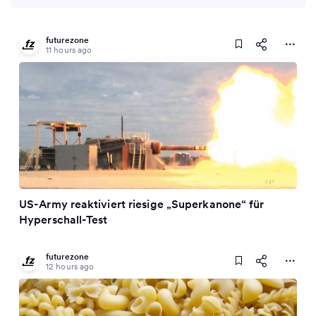
futurezone
11 hours ago
US-Army reaktiviert riesige „Superkanone“ für
Hyperschall-Test
futurezone
12 hours ago