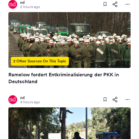
nd
2 hours ago
2 Other Sources On This Topic
Ramelow fordert Entkriminalisierung der PKK in
Deutschland
nd
4 hours ago