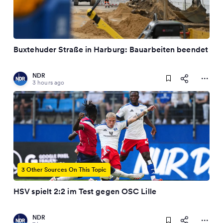
Buxtehuder Straße in Harburg: Bauarbeiten beendet
NDR
3 hours ago
3 Other Sources On This Topic
HSV spielt 2:2 im Test gegen OSC Lille
NDR