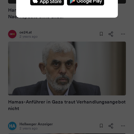
Hamas-Chefs trauen Geisel-Deal nicht – das
Nachtupdate ohne Bilder
oe24.at
2 years ago
Hamas-Anführer in Gaza traut Verhandlungsangebot
nicht
Hellweger Anzeiger
2 years ago