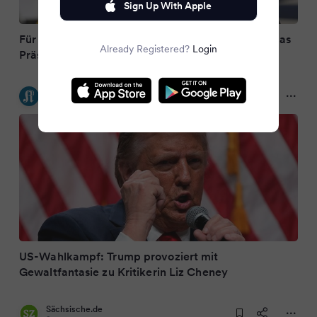
Sign Up With Apple
Für Harris ist Trump «eindeutig ungeeignet» für das
Already Registered?
Login
Präsidentenamt
Kölner Stadt-Anzeiger
2 years ago
US-Wahlkampf: Trump provoziert mit
Gewaltfantasie zu Kritikerin Liz Cheney
Sächsische.de