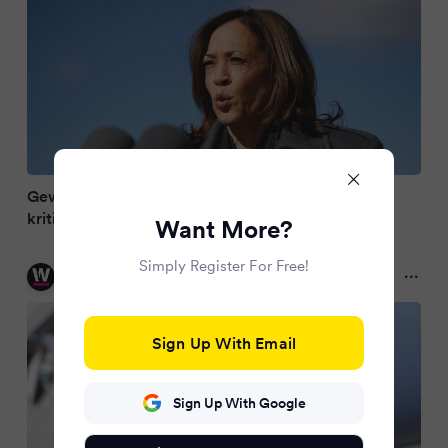
Gewaltverherrlichende Rhetorik: Kamala Harris
kritisiert Trumps Aussage über Liz Cheney
Want More?
Simply Register For Free!
watson
2 years ago
Sign Up With Email
Sign Up With Google