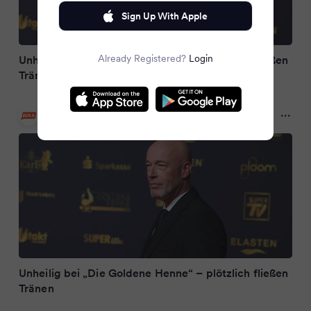
Sign Up With Apple
Already Registered?
Login
Unheilig bei „Die Goldene Henne“ – plötzlich fließen
Tränen
MOIN.DE
a year ago
Unheilig bei „Die Goldene Henne“ – plötzlich fließen
Tränen