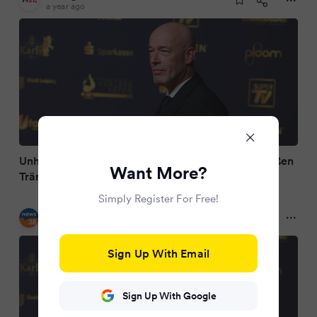
a year ago
Unheilig bei „Die Goldene Henne“ – plötzlich fließen
Want More?
Tränen
Simply Register For Free!
news38.de
a year ago
Sign Up With Email
Sign Up With Google