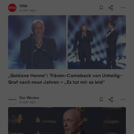
HNA
a year ago
„Goldene Henne“: Tränen-Comeback von Unheilig-
Graf nach neun Jahren – „Es tut mir so leid“
Der Westen
a year ago