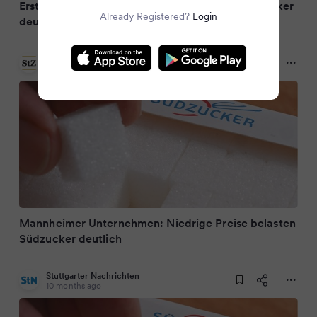
Erstes Halbjahr: Niedrige Preise belasten Südzucker
Already Registered?
Login
deutlich
Stuttgarter Zeitung
10 months ago
Mannheimer Unternehmen: Niedrige Preise belasten
Südzucker deutlich
Stuttgarter Nachrichten
10 months ago