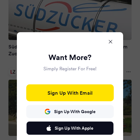
Südzucker: Umsatz schrumpft deutlich, Verluste im
Zuckergeschäft
Want More?
Simply Register For Free!
Lebensmittel Zeitung
10 months ago
Sign Up With Email
Sign Up With Google
Sign Up With Apple